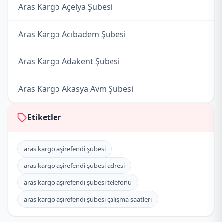
Aras Kargo Açelya Şubesi
Aras Kargo Acıbadem Şubesi
Aras Kargo Adakent Şubesi
Aras Kargo Akasya Avm Şubesi
Aras Kargo Akmerkez Şubesi
Etiketler
Aras Kargo Alba Şubesi
aras kargo aşirefendi şubesi
aras kargo aşirefendi şubesi adresi
Aras Kargo Alibeyköy Şubesi
aras kargo aşirefendi şubesi telefonu
Aras Kargo Altıntepe Şubesi
aras kargo aşirefendi şubesi çalışma saatleri