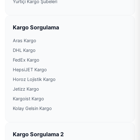
Yurtiçi Kargo Şubeleri
Aras Kargo Beylerbeyi Şubesi
Kargo Sorgulama
Aras Kargo Beymer Şubesi
Aras Kargo
Aras Kargo Birsan Şubesi
DHL Kargo
FedEx Kargo
Aras Kargo Boğaz Cep Şubesi
HepsiJET Kargo
Horoz Lojistik Kargo
Aras Kargo Boğaziçi Kurumsal Şubesi
Jetizz Kargo
Kargoist Kargo
Aras Kargo Bomonti Şubesi
Kolay Gelsin Kargo
Aras Kargo Boyacılar Şubesi
Aras Kargo Çağlayan Şubesi
Kargo Sorgulama 2