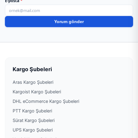
E-posta
*
Aras Kargo Aymakop Şubesi
Aras Kargo Bahar Şubesi
Aras Kargo Balmumcu Cep Şubesi
Aras Kargo Batışehir Şubesi
Kargo Şubeleri
Aras Kargo Şubeleri
Aras Kargo Begonya Şubesi
Kargoist Kargo Şubeleri
Aras Kargo Bereç Şubesi
DHL eCommerce Kargo Şubeleri
PTT Kargo Şubeleri
Aras Kargo Beşyüzevler Şubesi
Sürat Kargo Şubeleri
UPS Kargo Şubeleri
Aras Kargo Beykent Şubesi