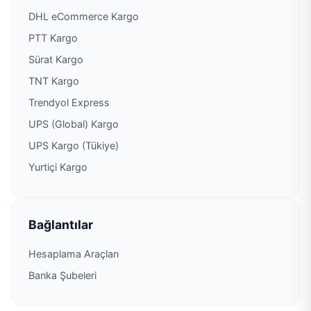
DHL eCommerce Kargo
Aras Kargo Çakmaklı Şubesi
PTT Kargo
Sürat Kargo
Aras Kargo Çamlıca Şubesi
TNT Kargo
Aras Kargo Çatalca Şubesi
Trendyol Express
UPS (Global) Kargo
Aras Kargo Çavuşbaşı Şubesi
UPS Kargo (Tükiye)
Yurtiçi Kargo
Aras Kargo Çavuşoğlu Şubesi
Aras Kargo Cennet Şubesi
Bağlantılar
Aras Kargo Cerrahpaşa Şubesi
Hesaplama Araçları
Banka Şubeleri
Aras Kargo Çevre Şubesi