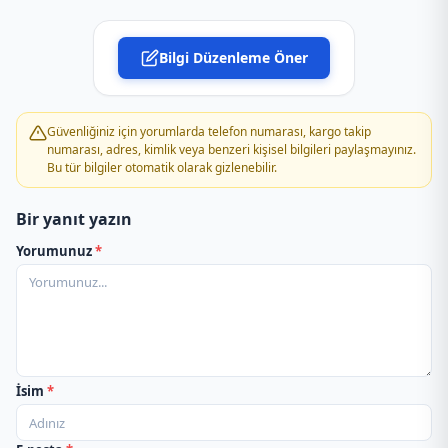
Aras Kargo Altunizade Şubesi
Bilgi Düzenleme Öner
Aras Kargo Ardıç Şubesi
Aras Kargo Asya Şubesi
Güvenliğiniz için yorumlarda telefon numarası, kargo takip
numarası, adres, kimlik veya benzeri kişisel bilgileri paylaşmayınız.
Bu tür bilgiler otomatik olarak gizlenebilir.
Aras Kargo Ataköy Şubesi
Bir yanıt yazın
Aras Kargo Atalar Şubesi
Yorumunuz
*
Aras Kargo Atlas Şubesi
Aras Kargo Ayazağa Şubesi
Aras Kargo Ayazma Şubesi
İsim
*
Aras Kargo Aydınlı Şubesi