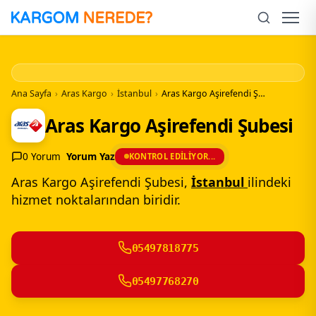
İçeriğe
Geç
Men
Ana Sayfa
›
Aras Kargo
›
İstanbul
›
Aras Kargo Aşirefendi Şubesi
Aras Kargo Aşirefendi Şubesi
0 Yorum
Yorum Yaz
KONTROL EDILIYOR...
Aras Kargo Aşirefendi Şubesi,
İstanbul
ilindeki
hizmet noktalarından biridir.
05497818775
05497768270