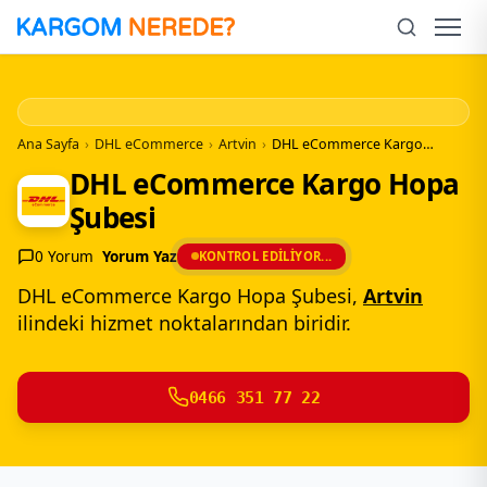
İçeriğe
Geç
Men
Ana Sayfa
›
DHL eCommerce
›
Artvin
›
DHL eCommerce Kargo Hopa Şubesi
DHL eCommerce Kargo Hopa
Şubesi
0 Yorum
Yorum Yaz
KONTROL EDILIYOR...
DHL eCommerce Kargo Hopa Şubesi,
Artvin
ilindeki hizmet noktalarından biridir.
0466 351 77 22