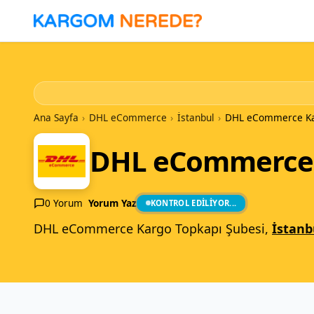
İçeriğe
Geç
Ana Sayfa
›
DHL eCommerce
›
İstanbul
›
DHL eCommerce Kar
DHL eCommerce 
0 Yorum
Yorum Yaz
KONTROL EDILIYOR...
DHL eCommerce Kargo Topkapı Şubesi,
İstanb