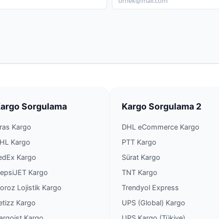
DHL eCommerce Kargo 
DHL eCommerce Kargo B
DHL eCommerce Kargo B
DHL eCommerce Kargo B
argo Sorgulama
Kargo Sorgulama 2
DHL eCommerce Kargo B
ras Kargo
DHL eCommerce Kargo
DHL eCommerce Kargo B
HL Kargo
PTT Kargo
edEx Kargo
Sürat Kargo
DHL eCommerce Kargo B
epsiJET Kargo
TNT Kargo
oroz Lojistik Kargo
Trendyol Express
DHL eCommerce Kargo B
etizz Kargo
UPS (Global) Kargo
argoist Kargo
UPS Kargo (Tükiye)