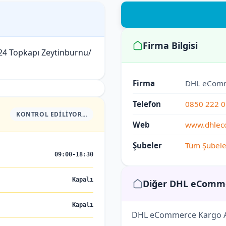
Firma Bilgisi
24 Topkapı Zeytinburnu/
Firma
DHL eCom
Telefon
0850 222 0
KONTROL EDILIYOR...
Web
www.dhlec
Şubeler
Tüm Şubele
09:00-18:30
Kapalı
Diğer DHL eComme
Kapalı
DHL eCommerce Kargo A