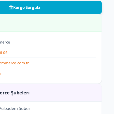
Kargo Sorgula
merce
6 06
ommerce.com.tr
r
rce Şubeleri
cıbadem Şubesi