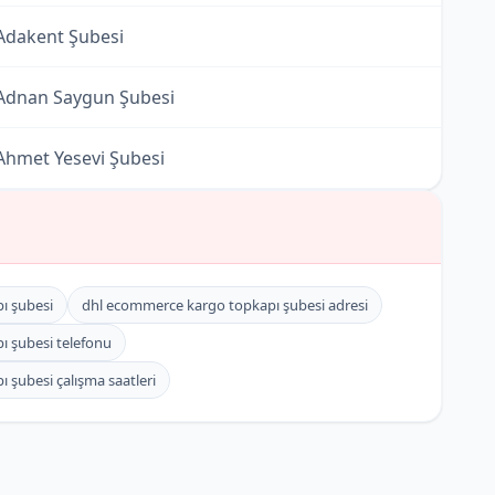
dakent Şubesi
dnan Saygun Şubesi
hmet Yesevi Şubesi
lba Şubesi
lbatros Şubesi
ı şubesi
dhl ecommerce kargo topkapı şubesi adresi
libeyköy Şubesi
 şubesi telefonu
şubesi çalışma saatleri
lkent Şubesi
ntrepo Şubesi