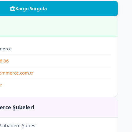
Kargo Sorgula
merce
6 06
ommerce.com.tr
r
rce Şubeleri
cıbadem Şubesi