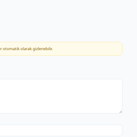
rena Şubesi
takent Şubesi
talar Şubesi
r otomatik olarak gizlenebilir.
tlas Şubesi
vrupa Kurumsal Şubesi
ydınevler Şubesi
Aymakop Şubesi
ytaç Şubesi