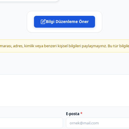
DHL eCommerce Kargo A
Bilgi Düzenleme Öner
DHL eCommerce Kargo A
DHL eCommerce Kargo A
ası, adres, kimlik veya benzeri kişisel bilgileri paylaşmayınız. Bu tür bilgile
DHL eCommerce Kargo A
DHL eCommerce Kargo A
DHL eCommerce Kargo A
DHL eCommerce Kargo 
E-posta
*
DHL eCommerce Kargo A