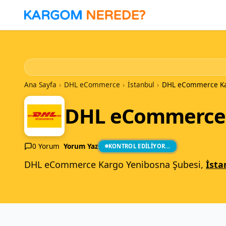
İçeriğe
Geç
Ana Sayfa
›
DHL eCommerce
›
İstanbul
›
DHL eCommerce Kar
DHL eCommerce 
0 Yorum
Yorum Yaz
KONTROL EDILIYOR...
DHL eCommerce Kargo Yenibosna Şubesi,
İsta