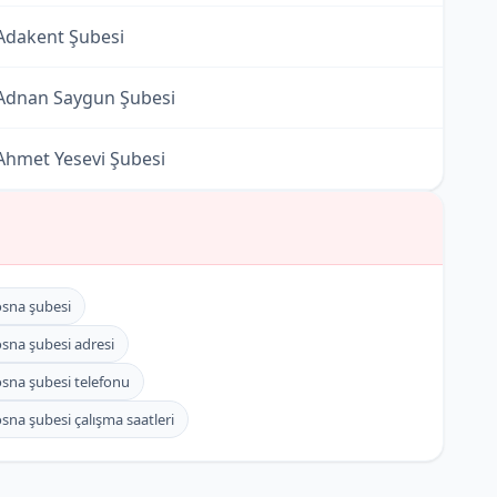
dakent Şubesi
dnan Saygun Şubesi
hmet Yesevi Şubesi
lba Şubesi
lbatros Şubesi
sna şubesi
libeyköy Şubesi
sna şubesi adresi
sna şubesi telefonu
lkent Şubesi
na şubesi çalışma saatleri
ntrepo Şubesi