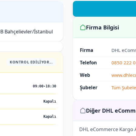
Firma Bilgisi
B Bahçelievler/İstanbul
Firma
DHL eCom
KONTROL EDILIYOR...
Telefon
0850 222 0
Web
www.dhlec
09:00-18:30
Şubeler
Tüm Şubele
Kapalı
Diğer DHL eComme
Kapalı
DHL eCommerce Kargo A