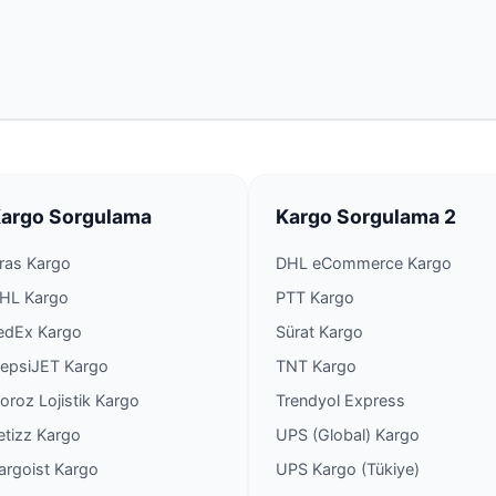
DHL eCommerce Kargo 
DHL eCommerce Kargo B
DHL eCommerce Kargo B
DHL eCommerce Kargo B
argo Sorgulama
Kargo Sorgulama 2
DHL eCommerce Kargo B
ras Kargo
DHL eCommerce Kargo
HL Kargo
PTT Kargo
DHL eCommerce Kargo B
edEx Kargo
Sürat Kargo
epsiJET Kargo
TNT Kargo
DHL eCommerce Kargo B
oroz Lojistik Kargo
Trendyol Express
etizz Kargo
UPS (Global) Kargo
DHL eCommerce Kargo B
argoist Kargo
UPS Kargo (Tükiye)