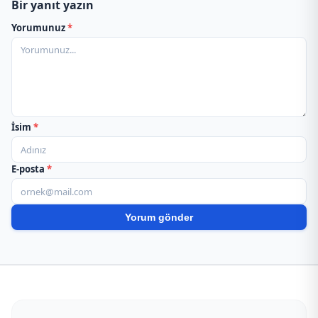
Bir yanıt yazın
Yorumunuz
*
İsim
*
E-posta
*