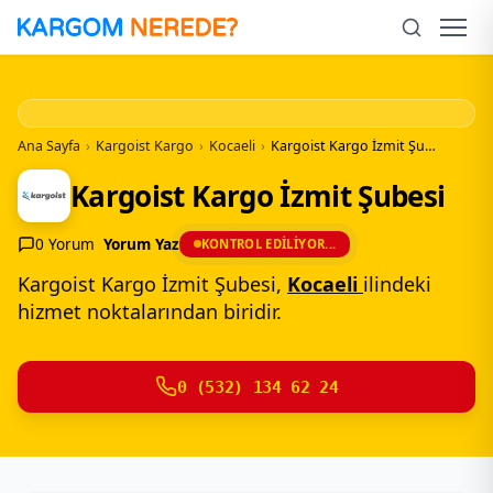
İçeriğe
Geç
Men
Ana Sayfa
›
Kargoist Kargo
›
Kocaeli
›
Kargoist Kargo İzmit Şubesi
Kargoist Kargo İzmit Şubesi
0 Yorum
Yorum Yaz
KONTROL EDILIYOR...
Kargoist Kargo İzmit Şubesi,
Kocaeli
ilindeki
hizmet noktalarından biridir.
0 (532) 134 62 24