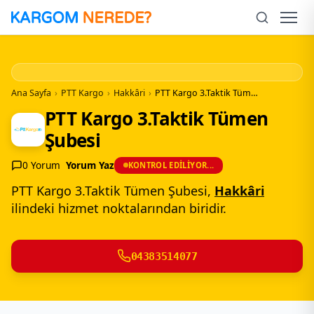
İçeriğe
Geç
Men
Ana Sayfa
›
PTT Kargo
›
Hakkâri
›
PTT Kargo 3.Taktik Tümen Şubesi
PTT Kargo 3.Taktik Tümen
Şubesi
0 Yorum
Yorum Yaz
KONTROL EDILIYOR...
PTT Kargo 3.Taktik Tümen Şubesi,
Hakkâri
ilindeki hizmet noktalarından biridir.
04383514077