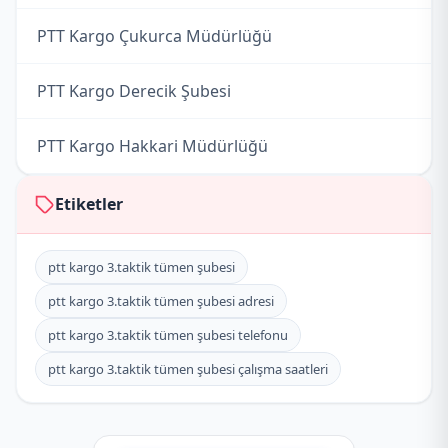
PTT Kargo Çukurca Müdürlüğü
PTT Kargo Derecik Şubesi
PTT Kargo Hakkari Müdürlüğü
PTT Kargo Otluca (Dağ Kom.Tug.Komt.) Şubesi
Etiketler
PTT Kargo Şemdinli Müdürlüğü
ptt kargo 3.taktik tümen şubesi
ptt kargo 3.taktik tümen şubesi adresi
PTT Kargo Tugay Komutanlığı Şubesi
ptt kargo 3.taktik tümen şubesi telefonu
PTT Kargo Yüksekova Müdürlüğü
ptt kargo 3.taktik tümen şubesi çalışma saatleri