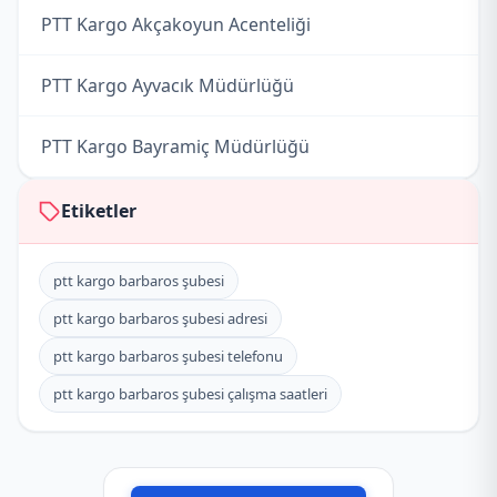
PTT Kargo Akçakoyun Acenteliği
PTT Kargo Ayvacık Müdürlüğü
PTT Kargo Bayramiç Müdürlüğü
PTT Kargo Biga Müdürlüğü
Etiketler
PTT Kargo Bozcaada Müdürlüğü
ptt kargo barbaros şubesi
ptt kargo barbaros şubesi adresi
PTT Kargo Çan Müdürlüğü
ptt kargo barbaros şubesi telefonu
PTT Kargo Çanakkale Müdürlüğü
ptt kargo barbaros şubesi çalışma saatleri
PTT Kargo Çardak Acenteliği