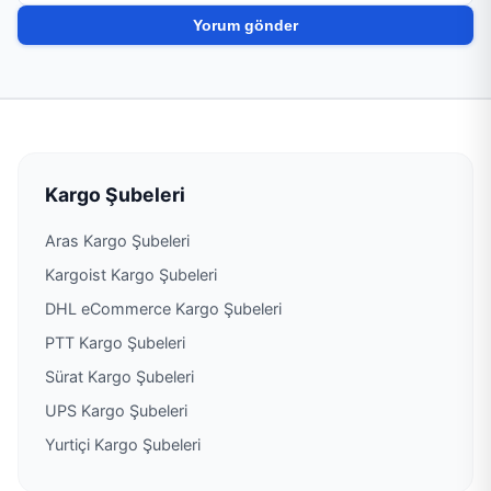
PTT Kargo Gümüşçay Acenteliği
PTT Kargo Güneyli Acenteliği
PTT Kargo Kalkım Şubesi
PTT Kargo Karabiga Acenteliği
Kargo Şubeleri
Aras Kargo Şubeleri
PTT Kargo Kavakköy Acenteliği
Kargoist Kargo Şubeleri
PTT Kargo Kepez Şubesi
DHL eCommerce Kargo Şubeleri
PTT Kargo Şubeleri
PTT Kargo Küçük Sanayi Sitesi Şubesi
Sürat Kargo Şubeleri
UPS Kargo Şubeleri
PTT Kargo Küçükkuyu Şubesi
Yurtiçi Kargo Şubeleri
PTT Kargo Kumkale Acenteliği