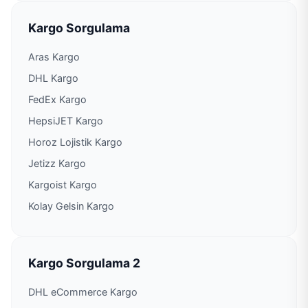
Kargo Sorgulama
PTT Kargo Lapseki Müdürlüğü
Aras Kargo
PTT Kargo Mahmudiye Şubesi
DHL Kargo
FedEx Kargo
PTT Kargo Pazarköy Şubesi
HepsiJET Kargo
Horoz Lojistik Kargo
PTT Kargo Terzialan Acenteliği
Jetizz Kargo
Kargoist Kargo
PTT Kargo Umurbey Şubesi
Kolay Gelsin Kargo
PTT Kargo Yenice Müdürlüğü
Kargo Sorgulama 2
DHL eCommerce Kargo