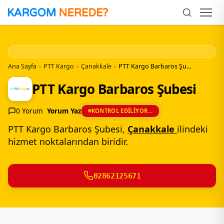
İçeriğe
Geç
Men
Ana Sayfa
›
PTT Kargo
›
Çanakkale
›
PTT Kargo Barbaros Şubesi
PTT Kargo Barbaros Şubesi
0 Yorum
Yorum Yaz
KONTROL EDILIYOR...
PTT Kargo Barbaros Şubesi,
Çanakkale
ilindeki
hizmet noktalarından biridir.
02862125671