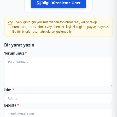
Bilgi Düzenleme Öner
PTT Kargo Eceabat Müdürlüğü
PTT Kargo Esenler Şubesi
Güvenliğiniz için yorumlarda telefon numarası, kargo takip
numarası, adres, kimlik veya benzeri kişisel bilgileri paylaşmayınız.
Bu tür bilgiler otomatik olarak gizlenebilir.
PTT Kargo Etili Acenteliği
Bir yanıt yazın
PTT Kargo Evreşe Acenteliği
Yorumunuz
*
PTT Kargo Ezine Müdürlüğü
PTT Kargo Gelibolu Müdürlüğü
PTT Kargo Geyikli Şubesi
İsim
*
PTT Kargo Gökçeada Müdürlüğü
E-posta
*