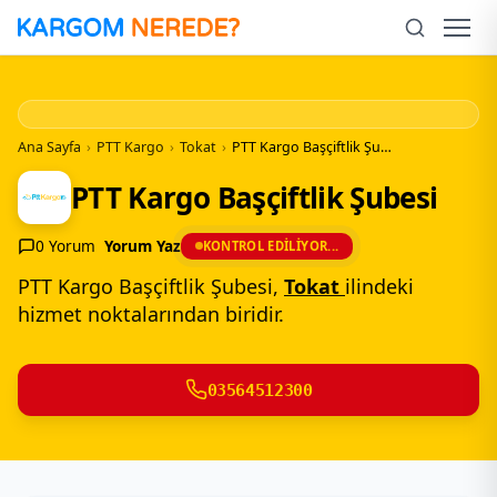
İçeriğe
Geç
Men
Ana Sayfa
›
PTT Kargo
›
Tokat
›
PTT Kargo Başçiftlik Şubesi
PTT Kargo Başçiftlik Şubesi
0 Yorum
Yorum Yaz
KONTROL EDILIYOR...
PTT Kargo Başçiftlik Şubesi,
Tokat
ilindeki
hizmet noktalarından biridir.
03564512300