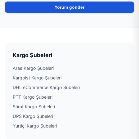
PTT Kargo Güryıldız Acentesi
PTT Kargo Hasanşeyh Acenteliği
PTT Kargo Karayaka Acenteliği
PTT Kargo Karşıyaka Müdürlüğü
Kargo Şubeleri
Aras Kargo Şubeleri
PTT Kargo Kat Acenteliği
Kargoist Kargo Şubeleri
PTT Kargo Niksar Müdürlüğü
DHL eCommerce Kargo Şubeleri
PTT Kargo Şubeleri
PTT Kargo Pazar Şubesi
Sürat Kargo Şubeleri
UPS Kargo Şubeleri
PTT Kargo Reşadiye Müdürlüğü
Yurtiçi Kargo Şubeleri
PTT Kargo Şenyurt Acenteliği