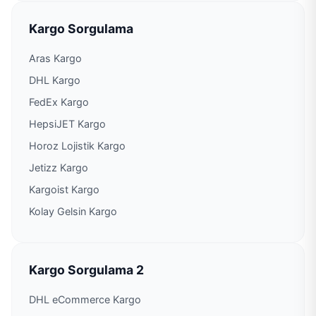
Kargo Sorgulama
PTT Kargo Sulusaray Şubesi
Aras Kargo
PTT Kargo Tanoba Acenteliği
DHL Kargo
FedEx Kargo
PTT Kargo Tokat Müdürlüğü
HepsiJET Kargo
Horoz Lojistik Kargo
PTT Kargo Turhal Müdürlüğü
Jetizz Kargo
Kargoist Kargo
PTT Kargo Üzümören Acentası
Kolay Gelsin Kargo
PTT Kargo Yenisu Acenteliği
PTT Kargo Yeşilyurt Şubesi
Kargo Sorgulama 2
DHL eCommerce Kargo
PTT Kargo Yıldıztepe Acenteliği