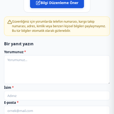
Bilgi Düzenleme Öner
PTT Kargo Dökmetepe Acenteliği
PTT Kargo Emirseyit Acenteliği
Güvenliğiniz için yorumlarda telefon numarası, kargo takip
numarası, adres, kimlik veya benzeri kişisel bilgileri paylaşmayınız.
Bu tür bilgiler otomatik olarak gizlenebilir.
PTT Kargo Erbaa Müdürlüğü
Bir yanıt yazın
PTT Kargo Erbaa Sanayi Sitesi Acenteliği
Yorumunuz
*
PTT Kargo Gaziosmanpaşa Üniversitesi Şubesi
PTT Kargo Gökal Acenteliği
PTT Kargo Gökçeli Acenteliği
İsim
*
PTT Kargo Gürçeşme Acenteliği
E-posta
*