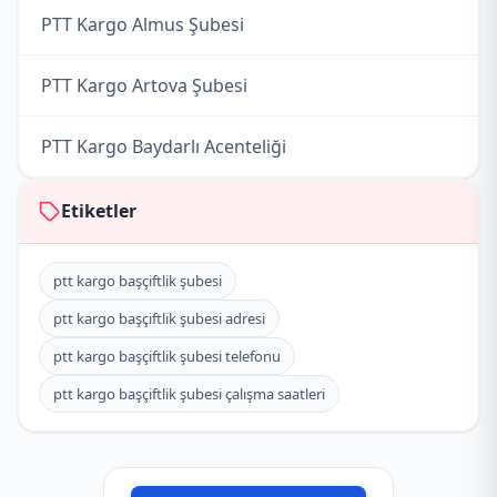
PTT Kargo Almus Şubesi
PTT Kargo Artova Şubesi
PTT Kargo Baydarlı Acenteliği
PTT Kargo Bereketli Acenteliği
Etiketler
PTT Kargo Bozcalı Acenteliği
ptt kargo başçiftlik şubesi
ptt kargo başçiftlik şubesi adresi
PTT Kargo Çevreli Acentası
ptt kargo başçiftlik şubesi telefonu
PTT Kargo Cimitekke Acenteliği
ptt kargo başçiftlik şubesi çalışma saatleri
PTT Kargo Dereköy Acentası