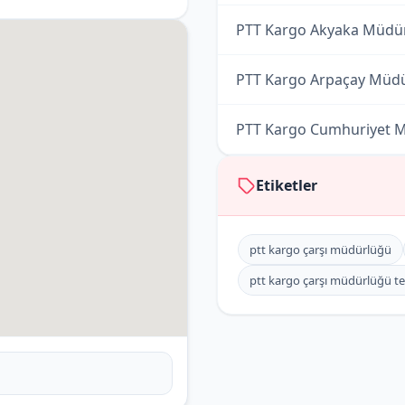
PTT Kargo Akyaka Müdü
PTT Kargo Arpaçay Müd
PTT Kargo Cumhuriyet 
PTT Kargo Digor Müdür
Etiketler
PTT Kargo Kağızman Mü
ptt kargo çarşı müdürlüğü
PTT Kargo Kars Müdürl
ptt kargo çarşı müdürlüğü t
PTT Kargo Sarıkamış Mü
PTT Kargo Selim Müdür