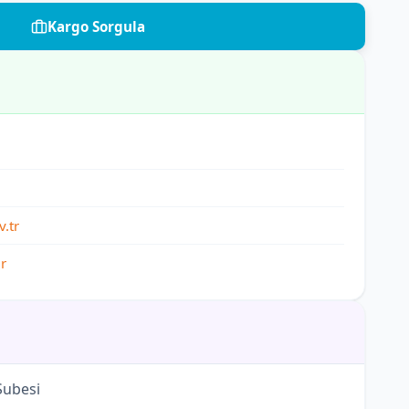
Kargo Sorgula
.tr
r
Şubesi