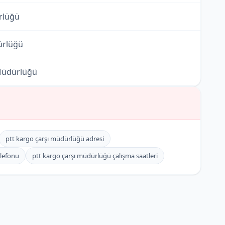
rlüğü
ürlüğü
Müdürlüğü
lüğü
dürlüğü
ptt kargo çarşı müdürlüğü adresi
üğü
elefonu
ptt kargo çarşı müdürlüğü çalışma saatleri
dürlüğü
lüğü