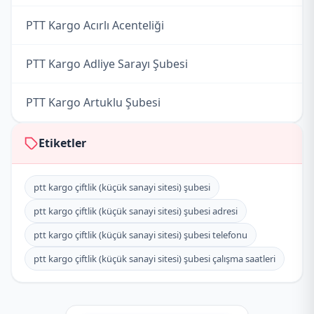
PTT Kargo Acırlı Acenteliği
PTT Kargo Adliye Sarayı Şubesi
PTT Kargo Artuklu Şubesi
PTT Kargo Çarşı Şubesi
Etiketler
PTT Kargo Dargeçit Müdürlüğü
ptt kargo çiftlik (küçük sanayi sitesi) şubesi
ptt kargo çiftlik (küçük sanayi sitesi) şubesi adresi
PTT Kargo Derik Müdürlüğü
ptt kargo çiftlik (küçük sanayi sitesi) şubesi telefonu
PTT Kargo Dikmen Acenteliği
ptt kargo çiftlik (küçük sanayi sitesi) şubesi çalışma saatleri
PTT Kargo Duruca Acenteliği