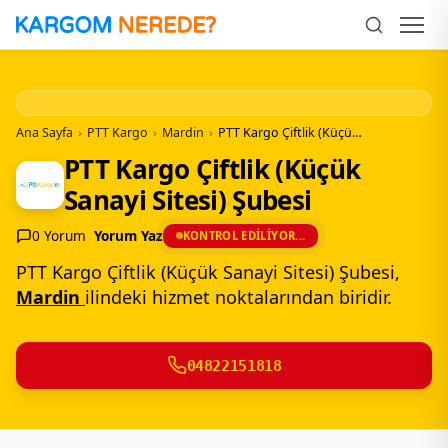
İçeriğe
Geç
Men
Ana Sayfa
›
PTT Kargo
›
Mardin
›
PTT Kargo Çiftlik (Küçük Sanayi Sitesi) Şubesi
PTT Kargo Çiftlik (Küçük
Sanayi Sitesi) Şubesi
0 Yorum
Yorum Yaz
KONTROL EDILIYOR...
PTT Kargo Çiftlik (Küçük Sanayi Sitesi) Şubesi,
Mardin
ilindeki hizmet noktalarından biridir.
04822151818