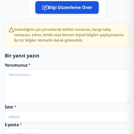
Bilgi Düzenleme Öner
PTT Kargo Gökçe Acenteliği
PTT Kargo Kabala Şubesi
Güvenliğiniz için yorumlarda telefon numarası, kargo takip
numarası, adres, kimlik veya benzeri kişisel bilgileri paylaşmayınız.
Bu tür bilgiler otomatik olarak gizlenebilir.
PTT Kargo Kızıltepe Müdürlüğü
PTT Kargo Mardin Dağıtım Ve Toplama
Bir yanıt yazın
Müdürlüğü
Yorumunuz
*
PTT Kargo Mardin Müdürlüğü
PTT Kargo Mazıdağı Müdürlüğü
PTT Kargo Midyat Hükümet Müdürlüğü
İsim
*
PTT Kargo Midyat Şubesi
E-posta
*