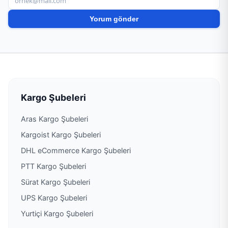
PTT Kargo Nusaybin Müdürlüğü
PTT Kargo Ömerli Müdürlüğü
PTT Kargo Ortaköy Acentesi
PTT Kargo Pınardere Acenteliği
Kargo Şubeleri
Aras Kargo Şubeleri
PTT Kargo Savur Müdürlüğü
Kargoist Kargo Şubeleri
PTT Kargo Seyitler Acentesi
DHL eCommerce Kargo Şubeleri
PTT Kargo Şubeleri
PTT Kargo Söğütlü Acenteliği
Sürat Kargo Şubeleri
UPS Kargo Şubeleri
PTT Kargo Sürgücü Acentesi
Yurtiçi Kargo Şubeleri