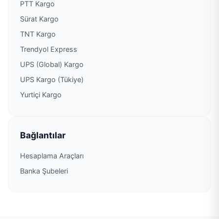
PTT Kargo
Sürat Kargo
PTT Kargo Saraykent Şubesi
TNT Kargo
PTT Kargo Sofular Acenteliği
Trendyol Express
UPS (Global) Kargo
PTT Kargo Tayvan Kültür Merkezi Şubesi
UPS Kargo (Tükiye)
Yurtiçi Kargo
PTT Kargo Tekebaşı
PTT Kargo Tomruksuyu Acenteliği
Bağlantılar
PTT Kargo Üçgüllük Acenteliği
Hesaplama Araçları
Banka Şubeleri
PTT Kargo Uzun Çarşı Şubesi
PTT Kargo Yayladağı Müdürlüğü