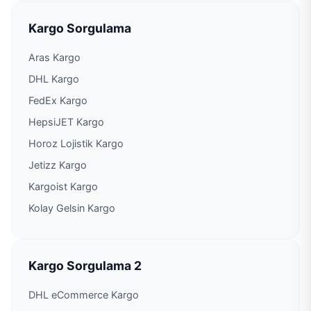
Kargo Sorgulama
PTT Kargo Mağaracık Acenteliği
Aras Kargo
PTT Kargo Meydan Acenteliği
DHL Kargo
FedEx Kargo
PTT Kargo Mustafa Kemal Üniversitesi Şubesi
HepsiJET Kargo
Horoz Lojistik Kargo
PTT Kargo Narlıca Şubesi
Jetizz Kargo
Kargoist Kargo
PTT Kargo Payas Müdürlüğü
Kolay Gelsin Kargo
PTT Kargo Reyhanlı Müdürlüğü
PTT Kargo Samandağ Müdürlüğü
Kargo Sorgulama 2
DHL eCommerce Kargo
PTT Kargo Saraycık Acenteliği