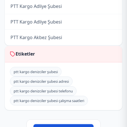
PTT Kargo Adliye Şubesi
PTT Kargo Adliye Şubesi
PTT Kargo Akbez Şubesi
PTT Kargo Aktepe Şubesi
Etiketler
PTT Kargo Altınkaya Acenteliği
ptt kargo denizciler şubesi
ptt kargo denizciler şubesi adresi
PTT Kargo Altınözü Müdürlüğü
ptt kargo denizciler şubesi telefonu
PTT Kargo Ardıçlı Acenteliği
ptt kargo denizciler şubesi çalışma saatleri
PTT Kargo Arsuz Müdürlüğü