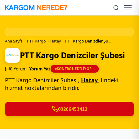
İçeriğe
Geç
Men
Ana Sayfa
›
PTT Kargo
›
Hatay
›
PTT Kargo Denizciler Şubesi
PTT Kargo Denizciler Şubesi
0 Yorum
Yorum Yaz
KONTROL EDILIYOR...
PTT Kargo Denizciler Şubesi,
Hatay
ilindeki
hizmet noktalarından biridir.
03266453412