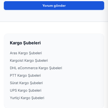
PTT Kargo Hassa Müdürlüğü
PTT Kargo Hatay Dağıtım Toplama Müdürlüğü
PTT Kargo İskenderun Çarşı Müdürlüğü
PTT Kargo İskenderun Müdürlüğü
Kargo Şubeleri
Aras Kargo Şubeleri
PTT Kargo Karaağaç Şubesi
Kargoist Kargo Şubeleri
PTT Kargo Karaköse Acentesi
DHL eCommerce Kargo Şubeleri
PTT Kargo Şubeleri
PTT Kargo Kırıkhan Adliye Şubesi
Sürat Kargo Şubeleri
UPS Kargo Şubeleri
PTT Kargo Kırıkhan Müdürlüğü
Yurtiçi Kargo Şubeleri
PTT Kargo Kumlu Şubesi