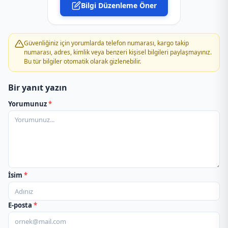
Bilgi Düzenleme Öner
PTT Kargo Atatürk Çarşısı Şubesi
PTT Kargo Belen Müdürlüğü
Güvenliğiniz için yorumlarda telefon numarası, kargo takip
numarası, adres, kimlik veya benzeri kişisel bilgileri paylaşmayınız.
Bu tür bilgiler otomatik olarak gizlenebilir.
PTT Kargo Bezge Acenteliği
Bir yanıt yazın
PTT Kargo Çekmece Acente Ptt
Yorumunuz
*
PTT Kargo Çöğürlü Acenteliği
PTT Kargo Dörtyol Adliye Şubesi
PTT Kargo Dörtyol Müdürlüğü
İsim
*
PTT Kargo Erzin Müdürlüğü
E-posta
*