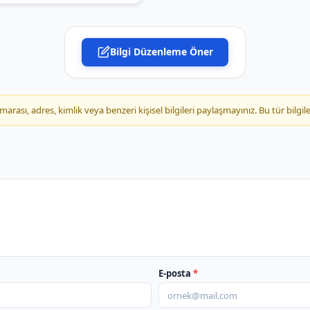
PTT Kargo Çayıralan Mü
Bilgi Düzenleme Öner
PTT Kargo Çekerek Müd
PTT Kargo Çiğdemli Acen
ası, adres, kimlik veya benzeri kişisel bilgileri paylaşmayınız. Bu tür bilgile
PTT Kargo Eymir Acentel
PTT Kargo Hükümet Kon
PTT Kargo Kadışehri Şub
PTT Kargo Karayakup Ace
E-posta
*
PTT Kargo Konuklar Acen