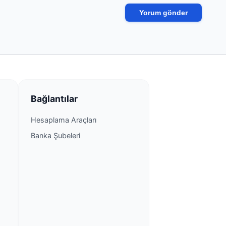
eliği
enteliği
üdürlüğü
Bağlantılar
ürlüğü
Hesaplama Araçları
Banka Şubeleri
ürlüğü
iği
rlüğü