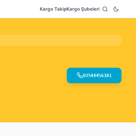
Kargo Takip
Kargo Şubeleri
03544456101