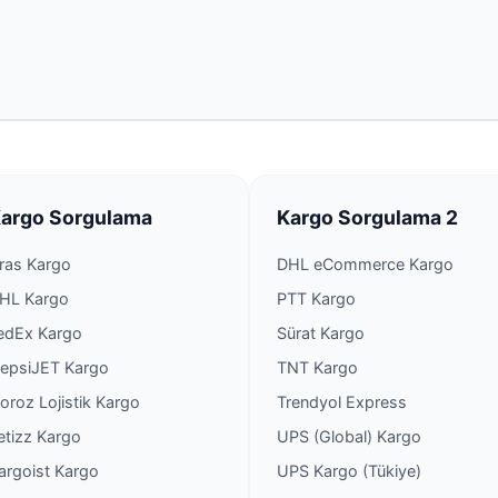
PTT Kargo Oluközü Acent
PTT Kargo Osmanpaşa Ac
PTT Kargo Sanayi Şubesi
PTT Kargo Saraykent M
argo Sorgulama
Kargo Sorgulama 2
PTT Kargo Sarıkaya Müd
ras Kargo
DHL eCommerce Kargo
HL Kargo
PTT Kargo
PTT Kargo Şefaatli Müd
edEx Kargo
Sürat Kargo
epsiJET Kargo
TNT Kargo
PTT Kargo Sırçalı Acentel
oroz Lojistik Kargo
Trendyol Express
etizz Kargo
UPS (Global) Kargo
PTT Kargo Sorgun Müdü
argoist Kargo
UPS Kargo (Tükiye)