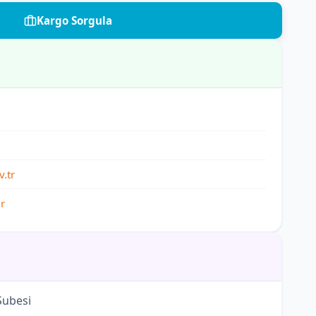
Kargo Sorgula
.tr
r
Şubesi