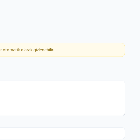
dürlüğü
ürlüğü
teliği
r otomatik olarak gizlenebilir.
iği
ağı Şubesi
esi
nteliği
teliği