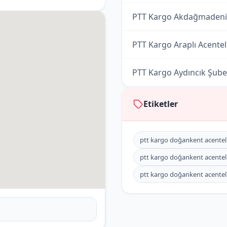
PTT Kargo Akdağmaden
PTT Kargo Araplı Acentel
PTT Kargo Aydıncık Şube
PTT Kargo Bahadın Acent
Etiketler
PTT Kargo Baydiğin Acent
ptt kargo doğankent acentel
PTT Kargo Bektaşlı Acent
ptt kargo doğankent acenteli
ptt kargo doğankent acenteliğ
PTT Kargo Boğazlıyan M
PTT Kargo Çandır Şubesi