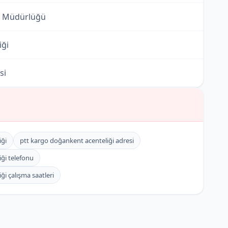
i Müdürlüğü
iği
si
eliği
eliği
iği
ptt kargo doğankent acenteliği adresi
eliği
ği telefonu
i çalışma saatleri
üdürlüğü