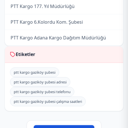
PTT Kargo 177. Yıl Müdürlüğü
PTT Kargo 6.Kolordu Kom. Şubesi
PTT Kargo Adana Kargo Dağıtım Müdürlüğü
PTT Kargo Adana Posta Kargo İşleme
Etiketler
Müdürlüğü
PTT Kargo Adana-Koop Şubesi
ptt kargo gaziköy şubesi
ptt kargo gaziköy şubesi adresi
PTT Kargo Adliye Sarayı Müdürlüğü
ptt kargo gaziköy şubesi telefonu
PTT Kargo Adnan Kahveci Müdürlüğü
ptt kargo gaziköy şubesi çalışma saatleri
PTT Kargo Akıncılar Şubesi