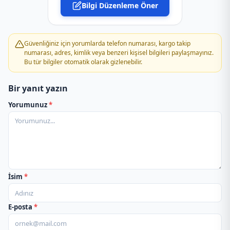
Bilgi Düzenleme Öner
PTT Kargo Akkapı Şubesi
PTT Kargo Aladağ Şubesi
Güvenliğiniz için yorumlarda telefon numarası, kargo takip
numarası, adres, kimlik veya benzeri kişisel bilgileri paylaşmayınız.
Bu tür bilgiler otomatik olarak gizlenebilir.
PTT Kargo Atakent Şubesi
Bir yanıt yazın
PTT Kargo Atilla Altıkat Şubesi
Yorumunuz
*
PTT Kargo Bahçe Acentelığı
PTT Kargo Bahçeşehir Şubesi
PTT Kargo Barajyolu Şubesi
İsim
*
PTT Kargo Barkal Müdürlüğü
E-posta
*