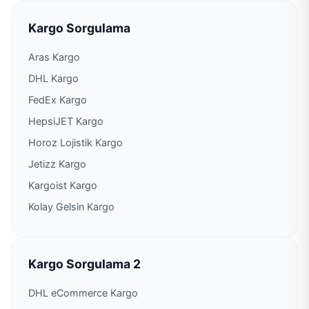
Kargo Sorgulama
PTT Kargo Cumhuriyet Şubesi
Aras Kargo
PTT Kargo Dadaloğlu Şubesi
DHL Kargo
FedEx Kargo
PTT Kargo Dağlıoğlu Şubesi
HepsiJET Kargo
Horoz Lojistik Kargo
PTT Kargo Doğankent Şubesi
Jetizz Kargo
Kargoist Kargo
PTT Kargo Doruk Acenteliği
Kolay Gelsin Kargo
PTT Kargo Dumlupınar Şubesi
PTT Kargo Emek Müdürlüğü
Kargo Sorgulama 2
DHL eCommerce Kargo
PTT Kargo Fatih Şubesi