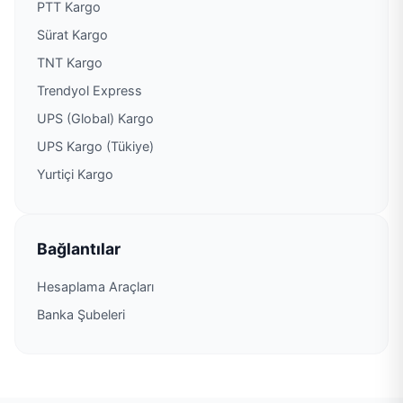
PTT Kargo
Sürat Kargo
PTT Kargo Feke Müdürlüğü
TNT Kargo
PTT Kargo Fevzipaşa Şubesi
Trendyol Express
UPS (Global) Kargo
PTT Kargo Göçyolu Şubesi
UPS Kargo (Tükiye)
Yurtiçi Kargo
PTT Kargo Güzelyalı Şubesi
PTT Kargo Hacıbektaş Veli Şubesi
Bağlantılar
PTT Kargo Hacıbeyli Şubesi
Hesaplama Araçları
Banka Şubeleri
PTT Kargo Hadırlı Şubesi
PTT Kargo Hayal Park Şubesi