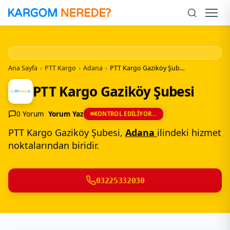
İçeriğe
Geç
Men
Ana Sayfa
›
PTT Kargo
›
Adana
›
PTT Kargo Gaziköy Şubesi
PTT Kargo Gaziköy Şubesi
0 Yorum
Yorum Yaz
KONTROL EDILIYOR...
PTT Kargo Gaziköy Şubesi,
Adana
ilindeki hizmet
noktalarından biridir.
03225332030