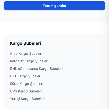
PTT Kargo Beş Ocak Müdürlüğü
PTT Kargo Bey Şubesi
PTT Kargo Bozgüney Acenteliği
PTT Kargo Çarşı Şubesi
Kargo Şubeleri
Aras Kargo Şubeleri
PTT Kargo Çatalçam Acenteliği
Kargoist Kargo Şubeleri
PTT Kargo Cemalpaşa Müdürlüğü
DHL eCommerce Kargo Şubeleri
PTT Kargo Şubeleri
PTT Kargo Ceyhan Müdürlüğü
Sürat Kargo Şubeleri
UPS Kargo Şubeleri
PTT Kargo Çukurova Müdürlüğü
Yurtiçi Kargo Şubeleri
PTT Kargo Çukurova Üniversitesi Şubesi