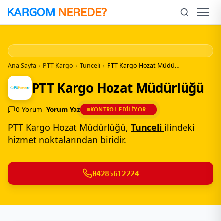
İçeriğe
Geç
Men
Ana Sayfa
›
PTT Kargo
›
Tunceli
›
PTT Kargo Hozat Müdürlüğü
PTT Kargo Hozat Müdürlüğü
0 Yorum
Yorum Yaz
KONTROL EDILIYOR...
PTT Kargo Hozat Müdürlüğü,
Tunceli
ilindeki
hizmet noktalarından biridir.
04285612224