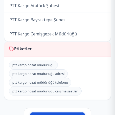
PTT Kargo Atatürk Şubesi
PTT Kargo Bayraktepe Şubesi
PTT Kargo Çemişgezek Müdürlüğü
PTT Kargo Cumhuriyet Şubesi
Etiketler
PTT Kargo Mazgirt Müdürlüğü
ptt kargo hozat müdürlüğü
ptt kargo hozat müdürlüğü adresi
PTT Kargo Nazimiye Müdürlüğü
ptt kargo hozat müdürlüğü telefonu
PTT Kargo Ovacık Müdürlüğü
ptt kargo hozat müdürlüğü çalışma saatleri
PTT Kargo Pertek Müdürlüğü