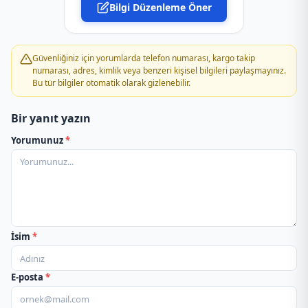
Bilgi Düzenleme Öner
PTT Kargo Ahi Mesut Şubesi
PTT Kargo Ahlatlıbel Şubesi
Güvenliğiniz için yorumlarda telefon numarası, kargo takip
numarası, adres, kimlik veya benzeri kişisel bilgileri paylaşmayınız.
Bu tür bilgiler otomatik olarak gizlenebilir.
PTT Kargo Ahmetler Şubesi
Bir yanıt yazın
PTT Kargo Aile Bakanlığı Şubesi
Yorumunuz
*
PTT Kargo Akdere Şubesi
PTT Kargo Aktepe-Yeşiltepe Şubesi
PTT Kargo Akyurt Müdürlüğü
İsim
*
PTT Kargo Alsancak Şubesi
E-posta
*