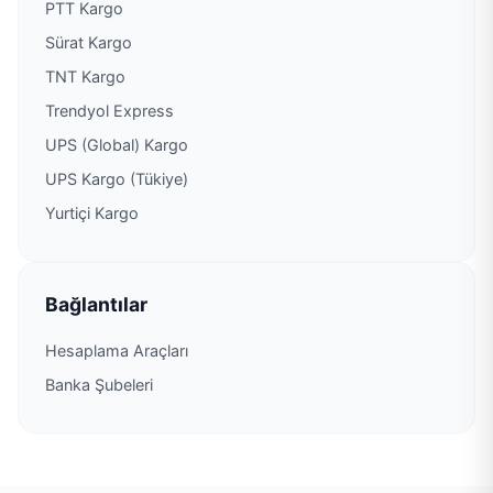
PTT Kargo
Sürat Kargo
PTT Kargo Ato Şubesi
TNT Kargo
PTT Kargo Ayaş Müdürlüğü
Trendyol Express
UPS (Global) Kargo
PTT Kargo Aydınlıkevler Şubesi
UPS Kargo (Tükiye)
Yurtiçi Kargo
PTT Kargo Ayyıldız Şubesi
PTT Kargo Bademlik Şubesi
Bağlantılar
PTT Kargo Bağlarbaşı Şubesi
Hesaplama Araçları
Banka Şubeleri
PTT Kargo Bağlıca Köyiçi Şubesi
PTT Kargo Bağlıca Şube Şefliği