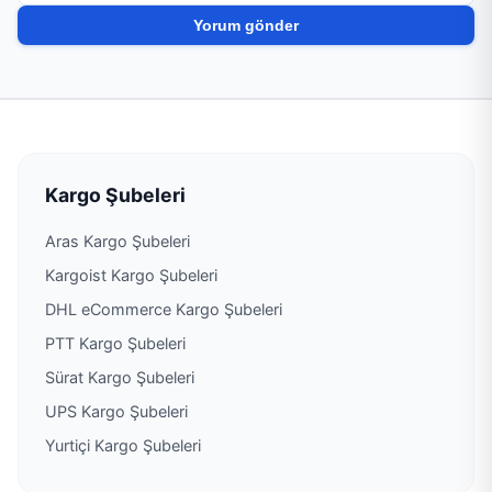
PTT Kargo Altay Şubesi
PTT Kargo Altındağ Müdürlüğü
PTT Kargo Altındağ Posta Dağıtım Müdürlüğü
PTT Kargo Anayasa Mahkemesi Şubesi
Kargo Şubeleri
Aras Kargo Şubeleri
PTT Kargo Ankara Adli Tıp Şubesi
Kargoist Kargo Şubeleri
PTT Kargo Ankara Asliye Ticaret Ve İş
DHL eCommerce Kargo Şubeleri
Mahkemeleri Şubesi
PTT Kargo Şubeleri
PTT Kargo Ankara Bölge Adliye Mahkemeleri
Sürat Kargo Şubeleri
Şubesi
UPS Kargo Şubeleri
PTT Kargo Ankara Bölge Adliye Mahkemesi
Balgat Şubesi
Yurtiçi Kargo Şubeleri
PTT Kargo Ankara Bölge İdare Mahkemesi