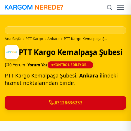
İçeriğe
Geç
Men
Ana Sayfa
›
PTT Kargo
›
Ankara
›
PTT Kargo Kemalpaşa Şubesi
PTT Kargo Kemalpaşa Şubesi
0 Yorum
Yorum Yaz
KONTROL EDILIYOR...
PTT Kargo Kemalpaşa Şubesi,
Ankara
ilindeki
hizmet noktalarından biridir.
03128636233