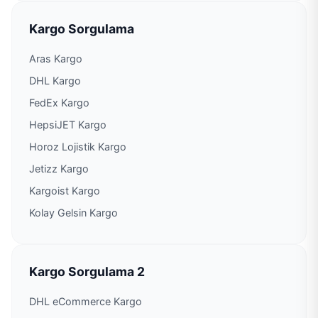
Şubesi
Kargo Sorgulama
PTT Kargo Ankara Büyükşehir Belediyesi Şubesi
Aras Kargo
PTT Kargo Ankara İdare Ve Vergi Mahkemeleri
DHL Kargo
Şubesi
FedEx Kargo
PTT Kargo Ankara Kargo İşleme Müdürlüğü
HepsiJET Kargo
Horoz Lojistik Kargo
PTT Kargo Ankara Posta İşleme Müdürlüğü
Jetizz Kargo
Kargoist Kargo
PTT Kargo Antares Şubesi
Kolay Gelsin Kargo
PTT Kargo Aşağı Ayrancı Şube Şefliği
PTT Kargo Atapark Şubesi
Kargo Sorgulama 2
DHL eCommerce Kargo
PTT Kargo Atayurt Şubesi