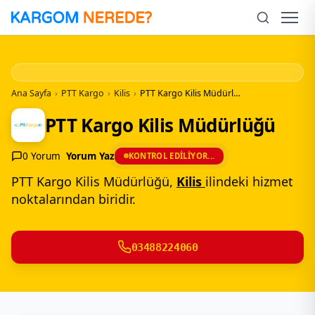
İçeriğe
Geç
Men
Ana Sayfa
›
PTT Kargo
›
Kilis
›
PTT Kargo Kilis Müdürlüğü
PTT Kargo Kilis Müdürlüğü
0 Yorum
Yorum Yaz
KONTROL EDILIYOR...
PTT Kargo Kilis Müdürlüğü,
Kilis
ilindeki hizmet
noktalarından biridir.
03488224060