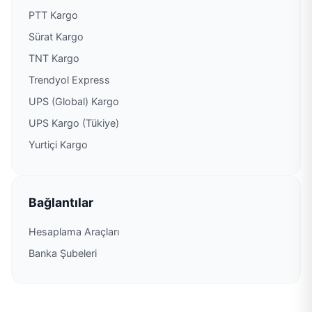
PTT Kargo Sarıgöl Müdürlüğü
PTT Kargo
Sürat Kargo
PTT Kargo Saruhanlı Müdürlüğü
TNT Kargo
PTT Kargo Şehitler Şubesi
Trendyol Express
UPS (Global) Kargo
PTT Kargo Şehzadeler Müdürlüğü
UPS Kargo (Tükiye)
Yurtiçi Kargo
PTT Kargo Selendi Müdürlüğü
PTT Kargo Soma Müdürlüğü
Bağlantılar
PTT Kargo Subaşı Şubesi
Hesaplama Araçları
Banka Şubeleri
PTT Kargo Taytan Acenteliği
PTT Kargo Turgutalp Şubesi