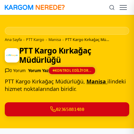
İçeriğe
Geç
Men
Ana Sayfa
›
PTT Kargo
›
Manisa
›
PTT Kargo Kırkağaç Müdürlüğü
PTT Kargo Kırkağaç
Müdürlüğü
0 Yorum
Yorum Yaz
KONTROL EDILIYOR...
PTT Kargo Kırkağaç Müdürlüğü,
Manisa
ilindeki
hizmet noktalarından biridir.
02365881480