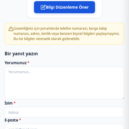
PTT Kargo Celal Bayar Üniversitesi Kampüs
Bilgi Düzenleme Öner
Şubesi
PTT Kargo Demirci Müdürlüğü
Güvenliğiniz için yorumlarda telefon numarası, kargo takip
numarası, adres, kimlik veya benzeri kişisel bilgileri paylaşmayınız.
Bu tür bilgiler otomatik olarak gizlenebilir.
PTT Kargo Gelenbe Acenteliği
Bir yanıt yazın
PTT Kargo Gökçeköy Acenteliği
Yorumunuz
*
PTT Kargo Gölmarmara Müdürlüğü
PTT Kargo Gördes Müdürlüğü
PTT Kargo Hacırahmanlı Şubesi
İsim
*
PTT Kargo Halitpaşa Şubesi
E-posta
*