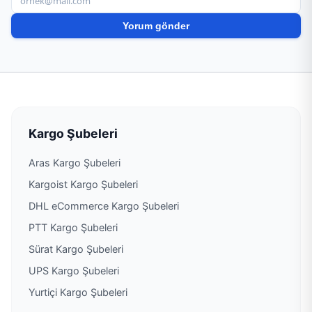
PTT Kargo Horozköy Şubesi
PTT Kargo Karaağaçlı Şubesi
PTT Kargo Karakurt Acenteliği
PTT Kargo Karaoğlanlı Şubesi
Kargo Şubeleri
Aras Kargo Şubeleri
PTT Kargo Kavaklıdere Acenteliği
Kargoist Kargo Şubeleri
PTT Kargo Kemaliye Acenteliği
DHL eCommerce Kargo Şubeleri
PTT Kargo Şubeleri
PTT Kargo Killik Acenteliği
Sürat Kargo Şubeleri
UPS Kargo Şubeleri
PTT Kargo Köprübaşı Şubesi
Yurtiçi Kargo Şubeleri