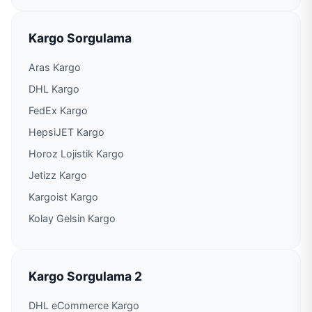
PTT Kargo Kula Müdürlüğü
Kargo Sorgulama
PTT Kargo Manisa Dağıtım Toplama Müdürlüğü
Aras Kargo
PTT Kargo Manisa Er Eğitim Şubesi
DHL Kargo
FedEx Kargo
PTT Kargo Muradiye Şubesi
HepsiJET Kargo
Horoz Lojistik Kargo
PTT Kargo Organize Sanayi Şubesi
Jetizz Kargo
Kargoist Kargo
PTT Kargo Piyadeler Acenteliği
Kolay Gelsin Kargo
PTT Kargo Salihli Müdürlüğü
PTT Kargo Sancaklıbozköy Acenteliği
Kargo Sorgulama 2
DHL eCommerce Kargo