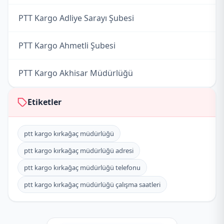
PTT Kargo Adliye Sarayı Şubesi
PTT Kargo Ahmetli Şubesi
PTT Kargo Akhisar Müdürlüğü
PTT Kargo Alaşehir Müdürlüğü
Etiketler
PTT Kargo Aşağıçobanisa Acenteliği
ptt kargo kırkağaç müdürlüğü
ptt kargo kırkağaç müdürlüğü adresi
PTT Kargo Beyobası Acenteliği
ptt kargo kırkağaç müdürlüğü telefonu
PTT Kargo Borlu Şubesi
ptt kargo kırkağaç müdürlüğü çalışma saatleri
PTT Kargo Büyükbelen Acenteliği