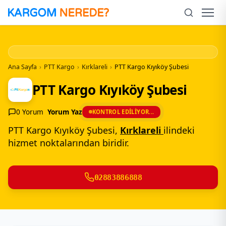
İçeriğe
Geç
Men
Ana Sayfa
›
PTT Kargo
›
Kırklareli
›
PTT Kargo Kıyıköy Şubesi
PTT Kargo Kıyıköy Şubesi
0 Yorum
Yorum Yaz
KONTROL EDILIYOR...
PTT Kargo Kıyıköy Şubesi,
Kırklareli
ilindeki
hizmet noktalarından biridir.
02883886888