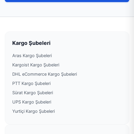
PTT Kargo Kırklareli Müdürlüğü
PTT Kargo Kofçaz Şubesi
PTT Kargo Lüleburgaz Müdürlüğü
Kargo Şubeleri
PTT Kargo Lüleburgaz Posta Kargo İşleme Ve
Dağıtım Müdürlüğü
Aras Kargo Şubeleri
Kargoist Kargo Şubeleri
PTT Kargo Pehlivanköy Şubesi
DHL eCommerce Kargo Şubeleri
PTT Kargo Pınarhisar Müdürlüğü
PTT Kargo Şubeleri
Sürat Kargo Şubeleri
PTT Kargo Vize Müdürlüğü
UPS Kargo Şubeleri
Yurtiçi Kargo Şubeleri