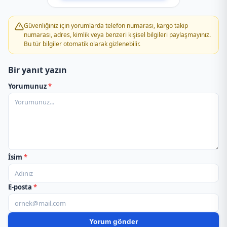
PTT Kargo Dereköy Hudut Kapısı Acenteliği
Güvenliğiniz için yorumlarda telefon numarası, kargo takip
PTT Kargo Evrensekiz Şubesi
numarası, adres, kimlik veya benzeri kişisel bilgileri paylaşmayınız.
Bu tür bilgiler otomatik olarak gizlenebilir.
PTT Kargo Gündoğu Şubesi
Bir yanıt yazın
Yorumunuz
*
PTT Kargo İğneada Şubesi
PTT Kargo Işıklar Şubesi
PTT Kargo Karacaibrahim Şubesi
İsim
*
PTT Kargo Kavaklı Şubesi
E-posta
*
PTT Kargo Kaynarca Şubesi