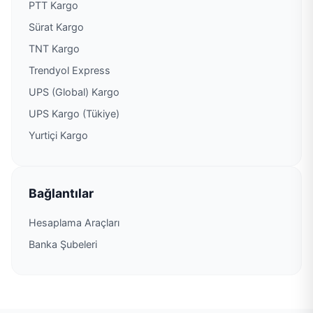
PTT Kargo
Sürat Kargo
PTT Kargo Kavala Şubesi
TNT Kargo
PTT Kargo Köprübaşı Şubesi
Trendyol Express
UPS (Global) Kargo
PTT Kargo Maçka Müdürlüğü
UPS Kargo (Tükiye)
Yurtiçi Kargo
PTT Kargo Of Müdürlüğü
PTT Kargo Oymalıtepe Acenteliği
Bağlantılar
PTT Kargo Pazarcık Acenteliği
Hesaplama Araçları
Banka Şubeleri
PTT Kargo Pelitli Şubesi
PTT Kargo Şalpazarı Müdürlüğü