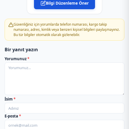
Bilgi Düzenleme Öner
PTT Kargo Çağlayan Şubesi
PTT Kargo Çamburnu Şubesi
Güvenliğiniz için yorumlarda telefon numarası, kargo takip
numarası, adres, kimlik veya benzeri kişisel bilgileri paylaşmayınız.
Bu tür bilgiler otomatik olarak gizlenebilir.
PTT Kargo Çarşıbaşı Müdürlüğü
Bir yanıt yazın
PTT Kargo Çatak Şubesi
Yorumunuz
*
PTT Kargo Çayırbağı Şubesi
PTT Kargo Çaykara Müdürlüğü
PTT Kargo Çukurçayır Şubesi
İsim
*
PTT Kargo Darıca Acenteliği
E-posta
*