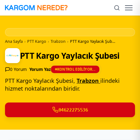
İçeriğe
Geç
Men
Ana Sayfa
›
PTT Kargo
›
Trabzon
›
PTT Kargo Yaylacık Şubesi
PTT Kargo Yaylacık Şubesi
0 Yorum
Yorum Yaz
KONTROL EDILIYOR...
PTT Kargo Yaylacık Şubesi,
Trabzon
ilindeki
hizmet noktalarından biridir.
04622275536