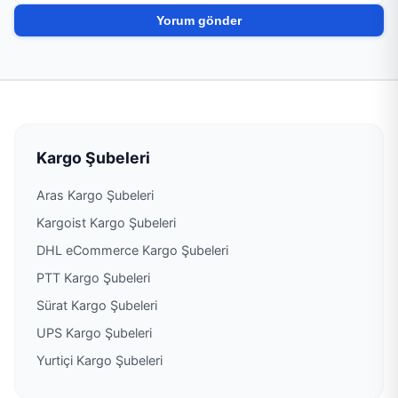
PTT Kargo Değirmendere Şubesi
PTT Kargo Derecik Şubesi
PTT Kargo Dernekpazarı Şubesi
PTT Kargo Düzköy Müdürlüğü
Kargo Şubeleri
Aras Kargo Şubeleri
PTT Kargo Erdoğdu Şubesi
Kargoist Kargo Şubeleri
PTT Kargo Esiroğlu Şubesi
DHL eCommerce Kargo Şubeleri
PTT Kargo Şubeleri
PTT Kargo Fatih Müdürlüğü
Sürat Kargo Şubeleri
UPS Kargo Şubeleri
PTT Kargo Gürpınar Acenteliği
Yurtiçi Kargo Şubeleri
PTT Kargo Gürpınar Şubesi