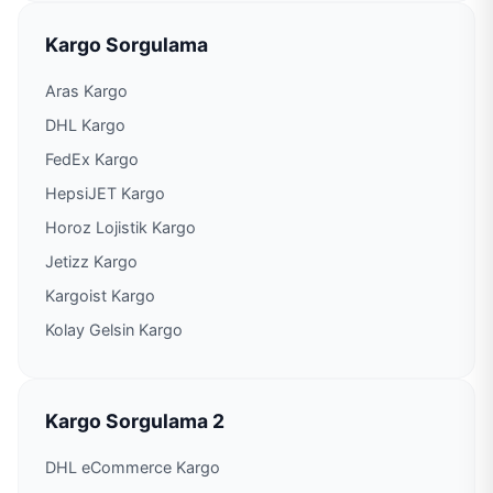
Kargo Sorgulama
PTT Kargo Hayrat Şubesi
Aras Kargo
PTT Kargo Hükümet Konağı Şubesi
DHL Kargo
FedEx Kargo
PTT Kargo İlkadım Şubesi
HepsiJET Kargo
Horoz Lojistik Kargo
PTT Kargo Işıklar Acenteliği
Jetizz Kargo
Kargoist Kargo
PTT Kargo İskenderli Şubesi
Kolay Gelsin Kargo
PTT Kargo K.T.Ü. Şubesi
PTT Kargo Karaçam Acenteliği
Kargo Sorgulama 2
DHL eCommerce Kargo
PTT Kargo Kaşüstü Şubesi