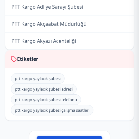
PTT Kargo Adliye Sarayı Şubesi
PTT Kargo Akçaabat Müdürlüğü
PTT Kargo Akyazı Acenteliği
PTT Kargo Araklı Müdürlüğü
Etiketler
PTT Kargo Arsin Müdürlüğü
ptt kargo yaylacık şubesi
ptt kargo yaylacık şubesi adresi
PTT Kargo Ataköy Acenteliği
ptt kargo yaylacık şubesi telefonu
PTT Kargo Beşikdüzü Müdürlüğü
ptt kargo yaylacık şubesi çalışma saatleri
PTT Kargo Beşirli Şubesi