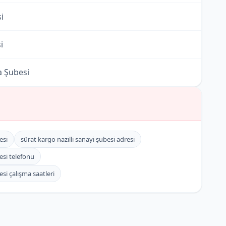
i
i
a Şubesi
besi
besi
esi
sürat kargo nazilli sanayi şubesi adresi
i
esi telefonu
esi çalışma saatleri
si