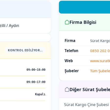
Firma Bilgisi
lli / Aydın
Firma
Sürat Karg
KONTROL EDILIYOR...
Telefon
0850 202 0
Web
www.suratk
09:00-18:00
Şubeler
Tüm Şubele
09:00-17:00
Diğer Sürat Şubele
Kapalı
Sürat Kargo Çine Şubesi