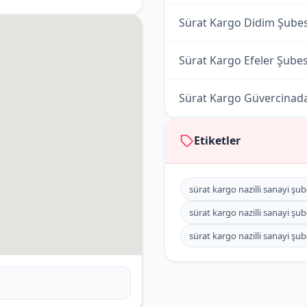
Sürat Kargo Didim Şubes
Sürat Kargo Efeler Şubes
Sürat Kargo Güvercinad
Sürat Kargo İncirkent Şu
Etiketler
Sürat Kargo Kuşadası Şu
sürat kargo nazilli sanayi şub
Sürat Kargo Nazilli Şubes
sürat kargo nazilli sanayi şub
sürat kargo nazilli sanayi şub
Sürat Kargo Söke Şubesi
Sürat Kargo Zeybek Şube