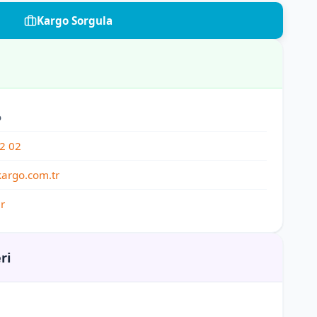
Kargo Sorgula
o
2 02
argo.com.tr
r
ri