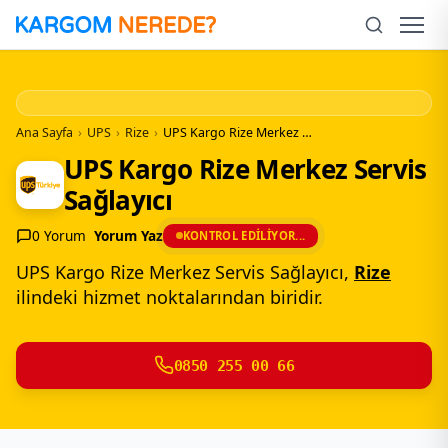
İçeriğe
Geç
Men
Ana Sayfa
›
UPS
›
Rize
›
UPS Kargo Rize Merkez Servis Sağlayıcı
UPS Kargo Rize Merkez Servis
Sağlayıcı
0 Yorum
Yorum Yaz
KONTROL EDILIYOR...
UPS Kargo Rize Merkez Servis Sağlayıcı,
Rize
ilindeki hizmet noktalarından biridir.
0850 255 00 66