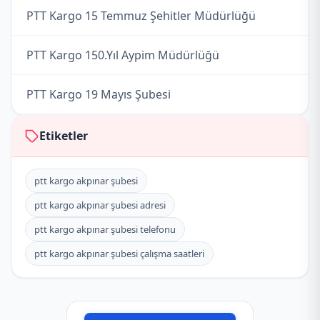
PTT Kargo 15 Temmuz Şehitler Müdürlüğü
PTT Kargo 150.Yıl Aypim Müdürlüğü
PTT Kargo 19 Mayıs Şubesi
PTT Kargo 50.Yıl Müdürlüğü
Etiketler
PTT Kargo Abdurrahmangazi Şubesi
ptt kargo akpınar şubesi
ptt kargo akpınar şubesi adresi
PTT Kargo Acarkent Şubesi
ptt kargo akpınar şubesi telefonu
PTT Kargo Acıbadem Kargo Dağıtım Müdürlüğü
ptt kargo akpınar şubesi çalışma saatleri
PTT Kargo Acıbadem Müdürlüğü