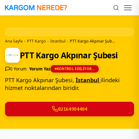
İçeriğe
Geç
Men
Ana Sayfa
›
PTT Kargo
›
İstanbul
›
PTT Kargo Akpınar Şubesi
PTT Kargo Akpınar Şubesi
0 Yorum
Yorum Yaz
KONTROL EDILIYOR...
PTT Kargo Akpınar Şubesi,
İstanbul
ilindeki
hizmet noktalarından biridir.
02164984404