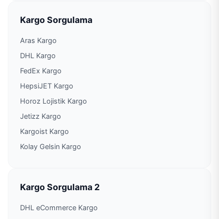
PTT Kargo Anadolu Yakası Kargo İşleme
Kargo Sorgulama
Müdürlüğü
Aras Kargo
PTT Kargo Ankara Caddesi N-Kolay Kurumsal
DHL Kargo
Acenteliği
FedEx Kargo
PTT Kargo Arıköy Şubesi
HepsiJET Kargo
Horoz Lojistik Kargo
PTT Kargo Armağanevler Şubesi
Jetizz Kargo
Kargoist Kargo
PTT Kargo Arnavutköy Müdürlüğü
Kolay Gelsin Kargo
PTT Kargo Arnavutköy Posta Dağıtım
Müdürlüğü
PTT Kargo Atakent 2. Etap Şubesi
Kargo Sorgulama 2
DHL eCommerce Kargo
PTT Kargo Ataköy 9.Kısım Şubesi