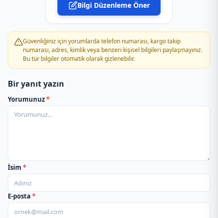
Bilgi Düzenleme Öner
PTT Kargo Adli Tıp Kurumu Şubesi
PTT Kargo Adnan Kahveci Şubesi
Güvenliğiniz için yorumlarda telefon numarası, kargo takip
numarası, adres, kimlik veya benzeri kişisel bilgileri paylaşmayınız.
Bu tür bilgiler otomatik olarak gizlenebilir.
PTT Kargo Ağva Şubesi
Bir yanıt yazın
PTT Kargo Ahmet Yesevi Şubesi
Yorumunuz
*
PTT Kargo Akçaburgaz Şubesi
PTT Kargo Akevler Şubesi
PTT Kargo Aksaray Müdürlüğü
İsim
*
PTT Kargo Akşemsettin Şubesi
E-posta
*