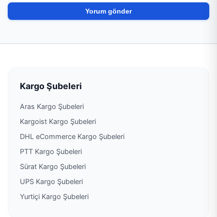
PTT Kargo Alemdağ Şubesi
PTT Kargo Alibey Şubesi
PTT Kargo Alibeyköy Müdürlüğü
PTT Kargo Allianz Sigorta Kurumsal Kargo
Kargo Şubeleri
Şubesi
Aras Kargo Şubeleri
PTT Kargo Alt Kaynarca Şubesi
Kargoist Kargo Şubeleri
PTT Kargo Altayçeşme Şubesi
DHL eCommerce Kargo Şubeleri
PTT Kargo Şubeleri
PTT Kargo Altıntepe Şubesi
Sürat Kargo Şubeleri
UPS Kargo Şubeleri
PTT Kargo Altunizade Şubesi
Yurtiçi Kargo Şubeleri
PTT Kargo Anadolu Hisarı Şubesi