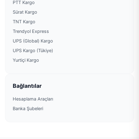
PTT Kargo
Sürat Kargo
PTT Kargo Ataköy-4 Şubesi
TNT Kargo
PTT Kargo Atalar (Rahmanlar) Şubesi
Trendyol Express
UPS (Global) Kargo
PTT Kargo Ataşehir Botanik Çarşısı Şubesi
UPS Kargo (Tükiye)
Yurtiçi Kargo
PTT Kargo Ataşehir Müdürlüğü
PTT Kargo Ataşehir Posta Dağıtım Müdürlüğü
Bağlantılar
PTT Kargo Atatürk Havalimanı Şubesi
Hesaplama Araçları
Banka Şubeleri
PTT Kargo Atatürk Öğrenci Yurdu Sitesi Şubesi
PTT Kargo Atatürk Oto Sanayi Şubesi