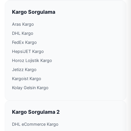
Kargo Sorgulama
PTT Kargo Anadolu Hisarı Şubesi
Aras Kargo
PTT Kargo Anadolu Yakası Kargo İşleme
DHL Kargo
Müdürlüğü
FedEx Kargo
PTT Kargo Ankara Caddesi N-Kolay Kurumsal
Acenteliği
HepsiJET Kargo
Horoz Lojistik Kargo
PTT Kargo Arıköy Şubesi
Jetizz Kargo
Kargoist Kargo
PTT Kargo Armağanevler Şubesi
Kolay Gelsin Kargo
PTT Kargo Arnavutköy Müdürlüğü
PTT Kargo Arnavutköy Posta Dağıtım
Kargo Sorgulama 2
Müdürlüğü
DHL eCommerce Kargo
PTT Kargo Atakent 2. Etap Şubesi