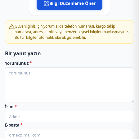
Bilgi Düzenleme Öner
PTT Kargo Adli Tıp Kurumu Şubesi
PTT Kargo Adnan Kahveci Şubesi
Güvenliğiniz için yorumlarda telefon numarası, kargo takip
numarası, adres, kimlik veya benzeri kişisel bilgileri paylaşmayınız.
Bu tür bilgiler otomatik olarak gizlenebilir.
PTT Kargo Ağva Şubesi
Bir yanıt yazın
PTT Kargo Ahmet Yesevi Şubesi
Yorumunuz
*
PTT Kargo Akçaburgaz Şubesi
PTT Kargo Akevler Şubesi
PTT Kargo Akpınar Şubesi
İsim
*
PTT Kargo Aksaray Müdürlüğü
E-posta
*