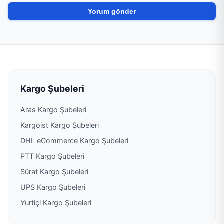
PTT Kargo Akşemsettin Şubesi
PTT Kargo Alemdağ Şubesi
PTT Kargo Alibey Şubesi
PTT Kargo Alibeyköy Müdürlüğü
Kargo Şubeleri
PTT Kargo Allianz Sigorta Kurumsal Kargo
Aras Kargo Şubeleri
Şubesi
Kargoist Kargo Şubeleri
PTT Kargo Alt Kaynarca Şubesi
DHL eCommerce Kargo Şubeleri
PTT Kargo Şubeleri
PTT Kargo Altayçeşme Şubesi
Sürat Kargo Şubeleri
UPS Kargo Şubeleri
PTT Kargo Altıntepe Şubesi
Yurtiçi Kargo Şubeleri
PTT Kargo Altunizade Şubesi