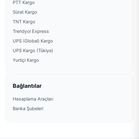
PTT Kargo
Sürat Kargo
PTT Kargo Ataköy 9.Kısım Şubesi
TNT Kargo
PTT Kargo Ataköy-4 Şubesi
Trendyol Express
UPS (Global) Kargo
PTT Kargo Atalar (Rahmanlar) Şubesi
UPS Kargo (Tükiye)
Yurtiçi Kargo
PTT Kargo Ataşehir Botanik Çarşısı Şubesi
PTT Kargo Ataşehir Müdürlüğü
Bağlantılar
PTT Kargo Ataşehir Posta Dağıtım Müdürlüğü
Hesaplama Araçları
Banka Şubeleri
PTT Kargo Atatürk Havalimanı Şubesi
PTT Kargo Atatürk Öğrenci Yurdu Sitesi Şubesi