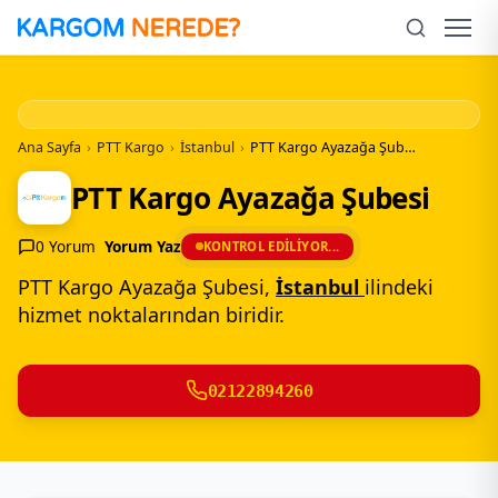
İçeriğe
Geç
Men
Ana Sayfa
›
PTT Kargo
›
İstanbul
›
PTT Kargo Ayazağa Şubesi
PTT Kargo Ayazağa Şubesi
0 Yorum
Yorum Yaz
KONTROL EDILIYOR...
PTT Kargo Ayazağa Şubesi,
İstanbul
ilindeki
hizmet noktalarından biridir.
02122894260