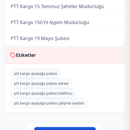
PTT Kargo 15 Temmuz Şehitler Müdürlüğü
PTT Kargo 150.Yıl Aypim Müdürlüğü
PTT Kargo 19 Mayıs Şubesi
PTT Kargo 50.Yıl Müdürlüğü
Etiketler
PTT Kargo Abdurrahmangazi Şubesi
ptt kargo ayazağa şubesi
ptt kargo ayazağa şubesi adresi
PTT Kargo Acarkent Şubesi
ptt kargo ayazağa şubesi telefonu
PTT Kargo Acıbadem Kargo Dağıtım Müdürlüğü
ptt kargo ayazağa şubesi çalışma saatleri
PTT Kargo Acıbadem Müdürlüğü